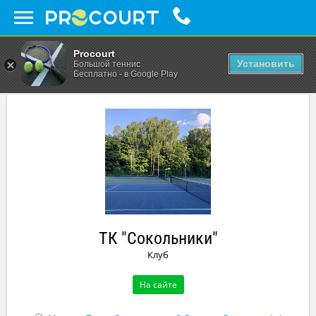
Procourt
Установить
Большой теннис
Бесплатно - в Google Play
ТК "Сокольники"
Клуб
На сайте