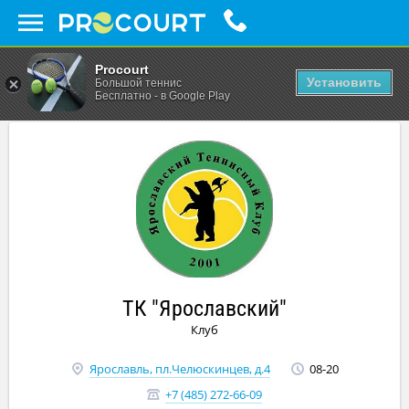
Procourt
Установить
Большой теннис
Бесплатно - в Google Play
ТК "Ярославский"
Клуб
Ярославль, пл.Челюскинцев, д.4
08-20
+7 (485) 272-66-09