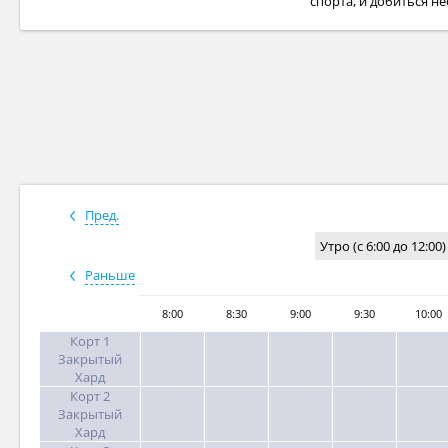
спорта, и добиться н
Пред.
Утро (с 6:00 до 12:00)
Раньше
8:00
8:30
9:00
9:30
10:00
Корт 1
Закрытый
Хард
Корт 2
Закрытый
Хард