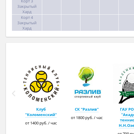
Корт 3
Закрытый
Хард
Корт 4
Закрытый
Хард
Клуб
СК "Разлив"
ГАУ РО
"Коломенский"
"Акад
от 1800 руб. / час
теннис
от 1400 руб. / час
Н.Н.Оз
от 700 ру