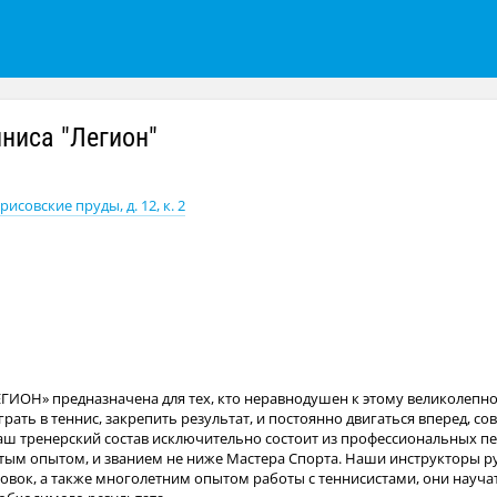
ниса "Легион"
исовские пруды, д. 12, к. 2
ЕГИОН» предназначена для тех, кто неравнодушен к этому великолепн
грать в теннис, закрепить результат, и постоянно двигаться вперед, с
аш тренерский состав исключительно состоит из профессиональных п
атым опытом, и званием не ниже Мастера Спорта. Наши инструкторы
ок, а также многолетним опытом работы с теннисистами, они научат 