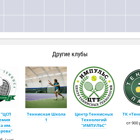
Другие клубы
 "ЦСП
Теннисная Школа
Центр Теннисных
ТК «Тен
емия
1
Технологий
от 900 
а им.
"ИМПУЛЬС"
ерова"
б. / час