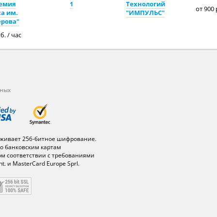
емия
1
Технологий
от 900 
а им.
"ИМПУЛЬС"
ерова"
б. / час
нных
живает 256-битное шифрование.
о банковским картам
ом соответствии с требованиями
t. и MasterCard Europe Sprl.