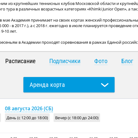
дним из крупнейших теннисных клубов Московской области и крупнейш
го тура в различных возрастных категориях «Khimki Junior Open», а 
в мае Академия принимает на своих кортах женский профессиональный ту
000 - в 2017 г.), а c 2018 г. ежегодно в июле планируется проведение
9-10 лет.
есеньям в Академии проходят соревнования в рамках Единой российско
Расписание
Подписчики
Фото
Блог
Аренда корта
Групповое занятие с тренером
08 августа 2026 (СБ)
День (с 12:00 до 18:00)
Вечер (с 18:00 до 24:00)