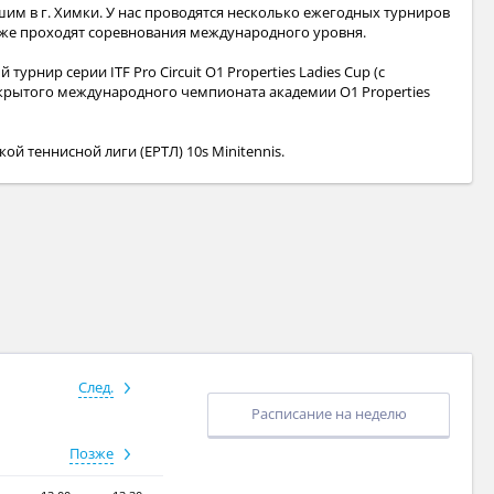
им в г. Химки. У нас проводятся несколько ежегодных турниров
также проходят соревнования международного уровня.
рнир серии ITF Pro Circuit O1 Properties Ladies Cup (с
 открытого международного чемпионата академии O1 Properties
й теннисной лиги (ЕРТЛ) 10s Minitennis.
След.
Расписание на неделю
Позже