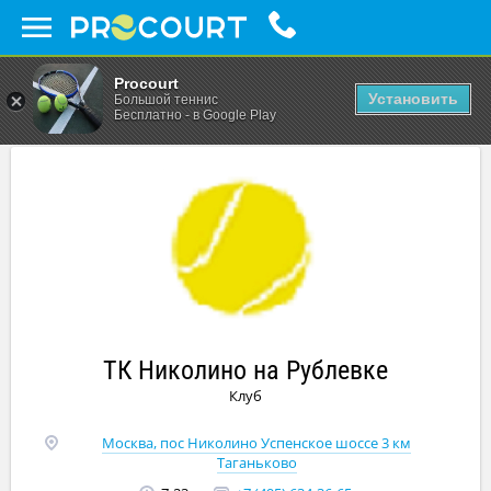
Procourt
Установить
Большой теннис
Бесплатно - в Google Play
ТК Николино на Рублевке
Клуб
Москва, пос Николино Успенское шоссе 3 км
Таганьково