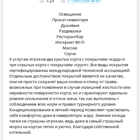
7-23
+7 (495) 634-36-65
Освещение
Прокат инвентаря
Душевые
Раздевалки
Ресторан/бар
Интернет WI-FI
Массаж
Сауна
К услугам игроков два крытых корта с покрытием «хард» и
три отрытых корта с покрытием «грунт». Все виды покрытия
сертифицированны международной теннисной ассоциацией.
Отдельным достоинством покрытий является их качество,
они не просто сохранят ваши колени и спину от травм,
возможных при появлении в случае излишней жесткости или
неровности поверхности корта, но и гарантируют идеально
ровное скольжение и отскок мяча, так как выполнены с
соблюдением всех норм и правил турнирного уровня.
Кондиционирование в летний период позволяет чувствовать
себя комфортно даже в невероятную жару. Зимние холода
также не страшны игрокам, ведь даже в самый страшный
мороз на кортах тепло и уютно, благодаря собственной
котельной.