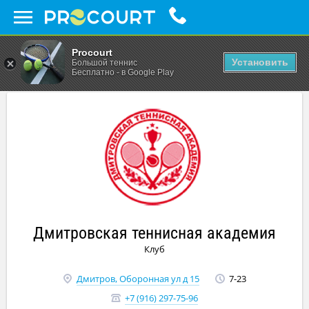
Procourt
Установить
Большой теннис
Бесплатно - в Google Play
Дмитровская теннисная академия
Клуб
Дмитров, Оборонная ул д 15
7-23
+7 (916) 297-75-96