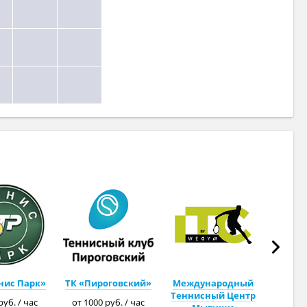
нис Парк»
ТК «Пироговский»
Международный
Теннисный Центр
руб. / час
от 1000 руб. / час