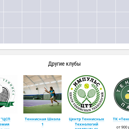
Другие клубы
 "ЦСП
Теннисная Школа
Центр Теннисных
ТК «Тен
емия
1
Технологий
от 900 