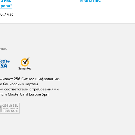
а им.
"ИМПУЛЬС"
ерова"
б. / час
нных
живает 256-битное шифрование.
о банковским картам
ом соответствии с требованиями
t. и MasterCard Europe Sprl.