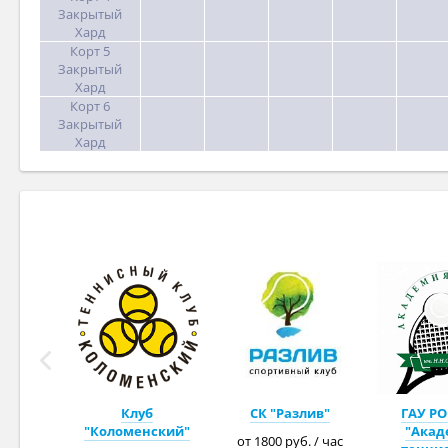
Закрытый
Хард
Корт 5
Закрытый
Хард
Корт 6
Закрытый
Хард
Клуб
СК "Разлив"
ГАУ РО
"Коломенский"
"Акад
от 1800 руб. / час