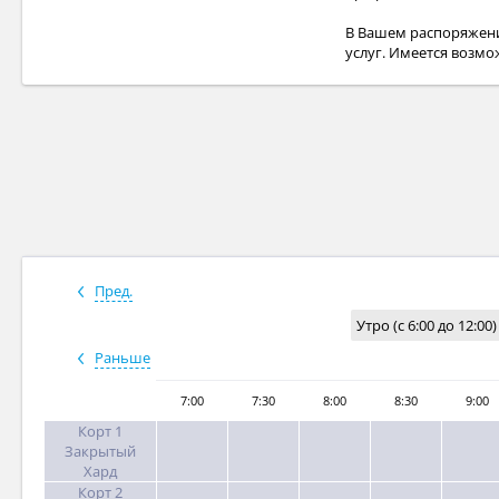
В Вашем распоряжени
услуг. Имеется возмо
Пред.
Утро (с 6:00 до 12:00)
Раньше
7:00
7:30
8:00
8:30
9:00
Корт 1
Закрытый
Хард
Корт 2