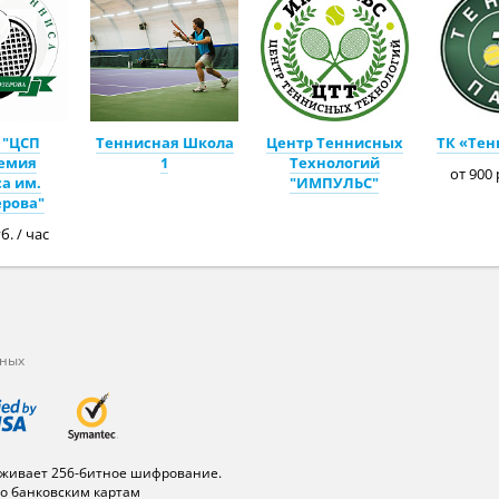
 "ЦСП
Теннисная Школа
Центр Теннисных
ТК «Тен
емия
1
Технологий
от 900 
а им.
"ИМПУЛЬС"
ерова"
б. / час
нных
живает 256-битное шифрование.
о банковским картам