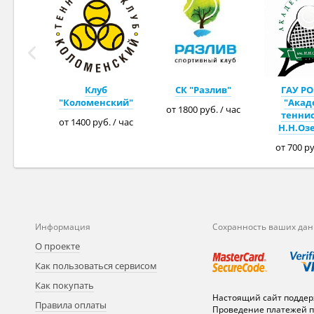
Клуб
СК "Разлив"
ГАУ РО
"Коломенский"
"Акад
от 1800 руб. / час
теннис
от 1400 руб. / час
Н.Н.Оз
от 700 ру
Информация
Сохранность ваших да
О проекте
Как пользоваться сервисом
Как покупать
Настоящий сайт поддер
Правила оплаты
Проведение платежей п