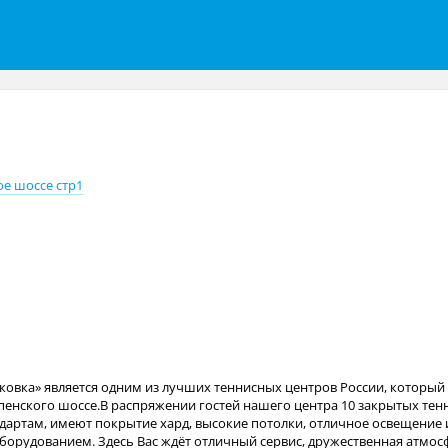
е шоссе стр1
овка» является одним из лучших теннисных центров России, который 
пенского шоссе.В распряжении гостей нашего центра 10 закрытых тен
артам, имеют покрытие хард, высокие потолки, отличное освещение
орудованием. Здесь Вас ждёт отличный сервис, дружественная атмос