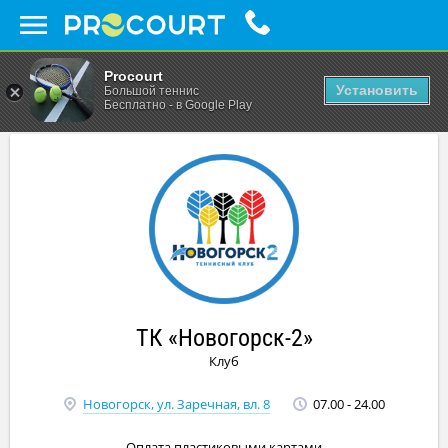
Procourt
Установить
Большой теннис
Бесплатно - в Google Play
ТК «Новогорск-2»
Клуб
Новогорск, ул. Заречная, вл. 8
07.00 - 24.00
Оплата пластиковыми картами