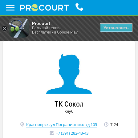
Procourt
Установить
Большой теннис
Бесплатно - в Google Play
ТК Сокол
Клуб
Красноярск, ул Пограничников д 105
7-24
+7 (391) 282-43-43