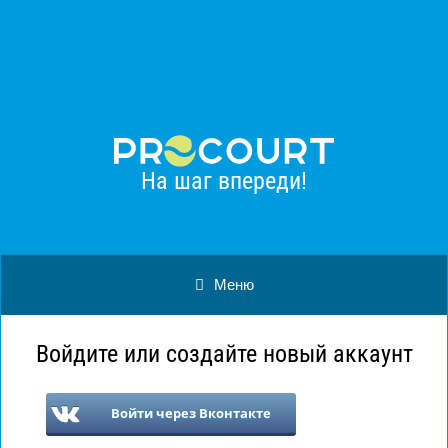
Procourt
Установить
Большой теннис
Бесплатно - в Google Play
На шаг впереди!
Меню
Войдите или создайте новый аккаунт
Войти через Вконтакте