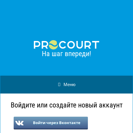
Procourt
Установить
Большой теннис
Бесплатно - в Google Play
На шаг впереди!
Меню
Войдите или создайте новый аккаунт
Войти через Вконтакте