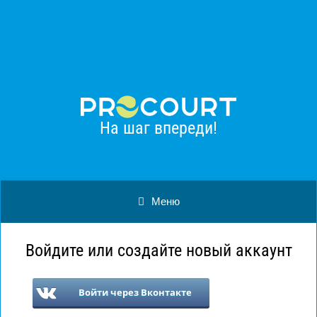
Procourt
Установить
Большой теннис
Бесплатно - в Google Play
На шаг впереди!
Меню
Войдите или создайте новый аккаунт
Войти через Вконтакте